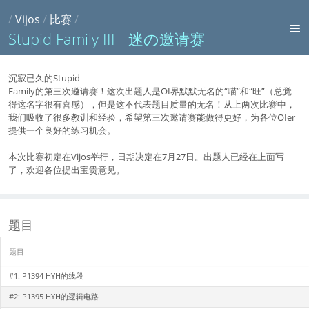
/
Vijos
/
比赛
/
Stupid Family III - 迷の邀请赛
沉寂已久的Stupid
Family的第三次邀请赛！这次出题人是OI界默默无名的“喵”和“旺”（总觉
得这名字很有喜感），但是这不代表题目质量的无名！从上两次比赛中，
我们吸收了很多教训和经验，希望第三次邀请赛能做得更好，为各位OIer
提供一个良好的练习机会。
本次比赛初定在Vijos举行，日期决定在7月27日。出题人已经在上面写
了，欢迎各位提出宝贵意见。
题目
题目
#1:
P1394 HYH的线段
#2:
P1395 HYH的逻辑电路