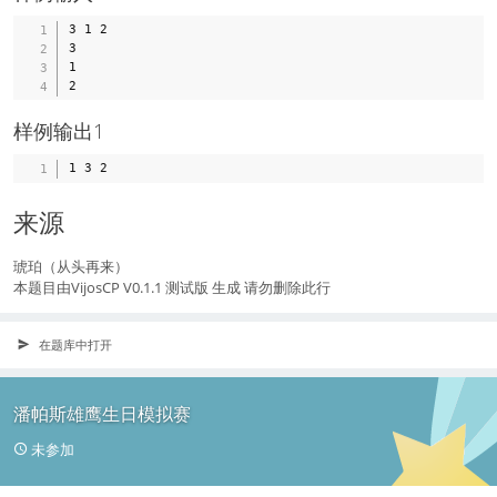
3 1 2

3

1

样例输出1
来源
琥珀（从头再来）
本题目由VijosCP V0.1.1 测试版 生成 请勿删除此行
在题库中打开
潘帕斯雄鹰生日模拟赛
未参加