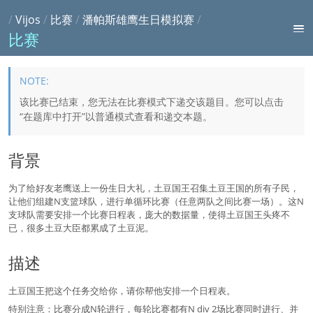
/
Vijos
/
比赛
/
潘帕斯雄鹰生日模拟赛
/
比赛
该比赛已结束，您无法在比赛模式下递交该题目。您可以点击
“在题库中打开”以普通模式查看和递交本题。
背景
为了给好友老鹰送上一份生日大礼，土豆国王召集土豆王国的所有子民，
让他们组建N支篮球队，进行单循环比赛（任意两队之间比赛一场）。这N
支球队需要安排一个比赛日程表，庞大的数据量，使得土豆国王头疼不
已，很多土豆大臣都累成了土豆泥。
描述
土豆国王把这个任务交给你，请你帮他安排一个日程表。
特别注意：比赛分成N轮进行，每轮比赛都有N div 2场比赛同时进行、并