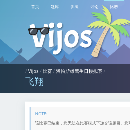
首页
题库
训练
讨论
比赛
/
Vijos
/
比赛
/
潘帕斯雄鹰生日模拟赛
/
飞翔
该比赛已结束，您无法在比赛模式下递交该题目。您可