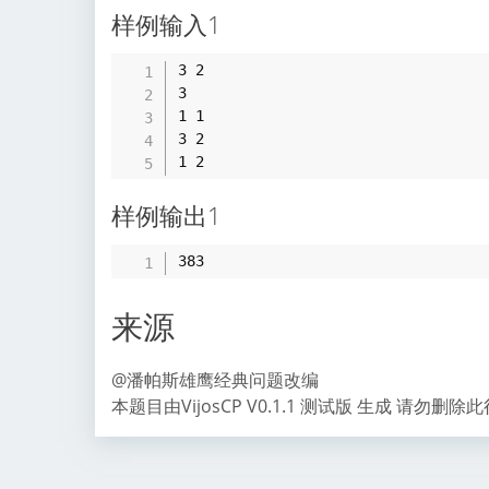
样例输入1
3 2

3

1 1

3 2

样例输出1
来源
@潘帕斯雄鹰经典问题改编
本题目由VijosCP V0.1.1 测试版 生成 请勿删除此