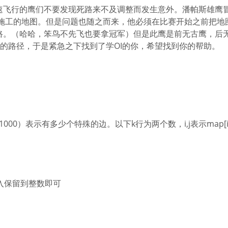
速飞行的鹰们不要发现死路来不及调整而发生意外。潘帕斯雄鹰
了施工的地图。但是问题也随之而来，他必须在比赛开始之前把地
路。（哈哈，笨鸟不先飞也要拿冠军）但是此鹰是前无古鹰，后
短的路径，于是紧急之下找到了学OI的你，希望找到你的帮助。
<k<=1000）表示有多少个特殊的边。以下k行为两个数，i,j表示map[i
五入保留到整数即可