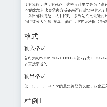
没有障碍，也没有死路。这样设计主要是为了高
RP的危险从比赛承办方戒备森严的基地中偷来
一条路都搞清楚，从中找到一条到达终点最近的
的吃菜长大的鹰--菜鸟。他自己没有办法得出最
格式
输入格式
首行为n,m(0<n,m<=1000000),第2行为k（0
以直接穿越的。
输出格式
仅一行，1，1-->n,m的最短路径的长度，四舍
样例1