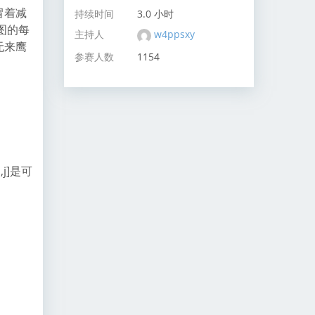
冒着减
持续时间
3.0 小时
图的每
主持人
w4ppsxy
无来鹰
参赛人数
1154
,j]是可