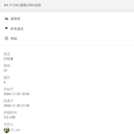
#4:
P1294 拯救OIBH总部
成绩表
所有递交
帮助
状态
已结束
规则
OI
题目
4
开始于
2006-11-05 18:30
结束于
2006-11-05 21:30
持续时间
3.0 小时
主持人
EZ_dla