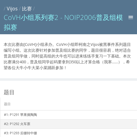
/
Vijos
/
比赛
/
CoVH小组系列赛2 - NOIP2006普及组模
拟赛
本次比赛由[CoVH]小组承办。CoVH小组即柯南之Vijos被黑事件系列题目
编写小组。这次比赛针对参加普及组比赛的同学，题目很容易，绝对适合
普及组同学做，同时提高组的大牛也可以进来练练手复习一下基础。本次
比赛满分400，普及组同学起码要拿到350以上才算合格（我寒……），希
望各位大牛小牛大菜小菜踊跃参加！
题目
题目
#1:
P1291 苹果摘陶陶
#2:
P1292 火车票
#3:
P1293 后缀转中缀