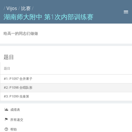
/
Vijos
/
比赛
/
湖南师大附中 第1次内部训练赛
给高一的同志们做做
题目
题目
#1:
P1097 合并果子
#2:
P1098 合唱队形
#3:
P1099 虫食算
成绩表
所有递交
帮助