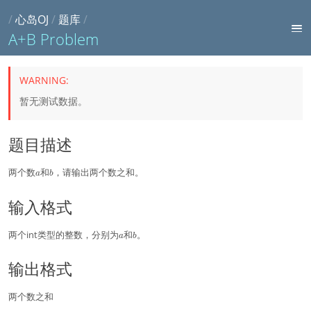
/
心岛OJ
/
题库
/
A+B Problem
暂无测试数据。
题目描述
a
b
两个数
和
，请输出两个数之和。
a
b
输入格式
a
b
两个int类型的整数，分别为
和
。
a
b
输出格式
两个数之和