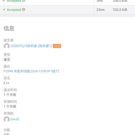
Accepted
3ms
536.0 KiB
Accepted
23ms
532.0 KiB
信息
递交者
202607zj10陈梓豪 (陈梓豪1)
LV 8
类型
递交
题目
P2848 奇数和偶数2024.12GESP1级T2
语言
C++
递交时间
1 个月前
评测时间
1 个月前
评测机
Jtwd2
分数
100