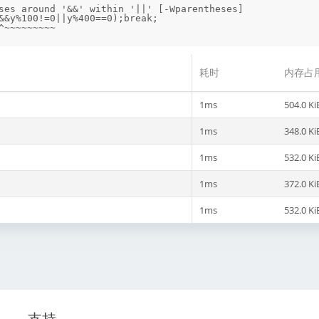
ses around '&&' within '||' [-Wparentheses]

耗时
内存占
1ms
504.0 Ki
1ms
348.0 Ki
1ms
532.0 Ki
1ms
372.0 Ki
1ms
532.0 Ki
支持