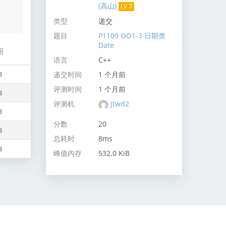
(高山)
LV 7
类型
递交
题目
P1109 OO1-3 日期类
Date
用
语言
C++
B
递交时间
1 个月前
评测时间
1 个月前
B
评测机
Jtwd2
B
分数
20
B
总耗时
8ms
B
峰值内存
532.0 KiB