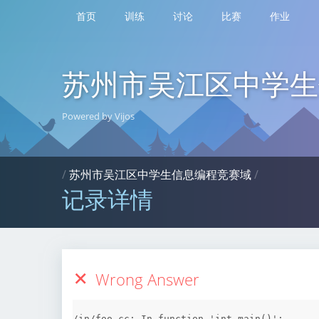
首页
训练
讨论
比赛
作业
苏州市吴江区中学生
Powered by Vijos
/
苏州市吴江区中学生信息编程竞赛域
/
记录详情
Wrong Answer
/in/foo.cc: In function 'int main()':
