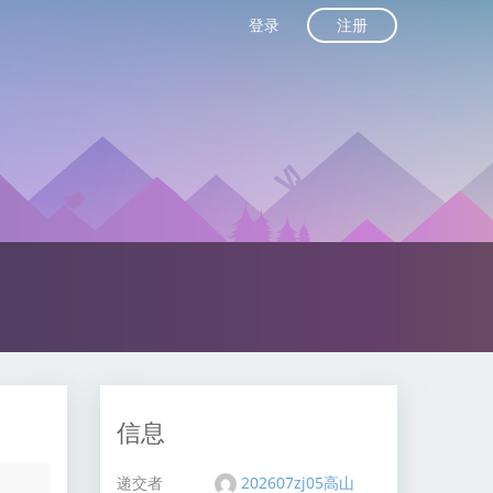
注册
登录
信息
递交者
202607zj05高山