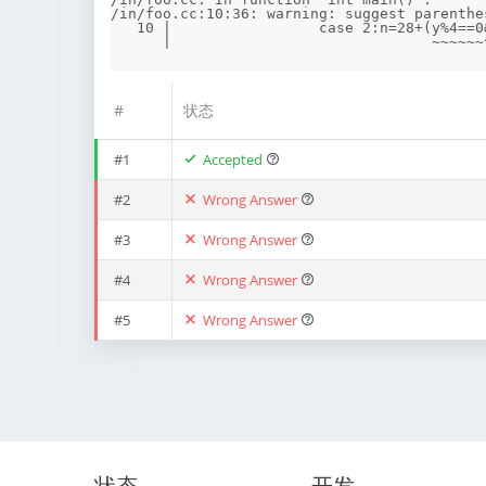
/in/foo.cc:10:36: warning: suggest parenthe
   10 |                 case 2:n=28+(y%4==0&&y%100!=0||y%400==0);break;

#
状态
#1
Accepted
#2
Wrong Answer
#3
Wrong Answer
#4
Wrong Answer
#5
Wrong Answer
状态
开发