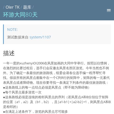
/
OIer TK
/
题库
/
环游大同80天
测试数据来自
system/1107
描述
一年一度的xuzhenyiOI2006在风景如画的大同中学举行。按照以往惯例，
在激烈的比赛过程后，选手们会应邀去风景名胜区游览。今年当然也不例
外。为了确定一条最佳的旅游路线，组委会请各位选手编一程序帮忙寻
找。假设所有的风景点都集中在一个C列R行的矩阵中，矩阵的每一元素代
表风景点或者障碍物。现在你要寻找一条满足下列条件的最佳旅游路线：
●这条路线上的每一点结点必须是风景点（即不能为障碍物）
●每个风景点最多游览一次
●这条路线必须是连续的相邻风景点的序列（若风景点A和B分别位于矩阵
的位置（a1，a2）及（b1，b2），且|a1-b1|+|a2-b2|=1，则风景点A和B
是相邻的）
●在满足上述条件下，游览的风景点尽可能多