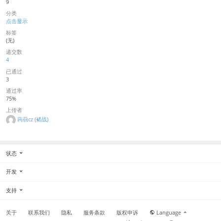
9
分类
点击显示
标签
(无)
递交数
4
已通过
3
通过率
75%
上传者
蒟蒻cz (褚战)
状态
开发
支持
关于
联系我们
隐私
服务条款
版权申诉
Language