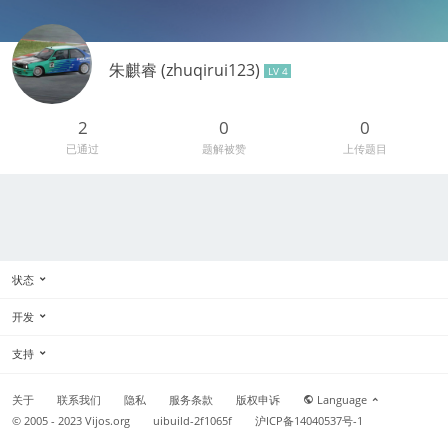
朱麒睿 (zhuqirui123)
LV 4
2
0
0
已通过
题解被赞
上传题目
状态
开发
支持
关于
联系我们
隐私
服务条款
版权申诉
Language
© 2005 - 2023
Vijos.org
uibuild-2f1065f
沪ICP备14040537号-1