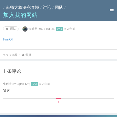
/
南师大算法竞赛域
/
讨论
/
团队
/
加入我的网站
朱麒睿 (zhuqirui123)
@
2 年前
团队
LV 4
FunOI
999 次查看
举报
1 条评论
朱麒睿 (zhuqirui123)
@
2 年前
LV 4
额这
1