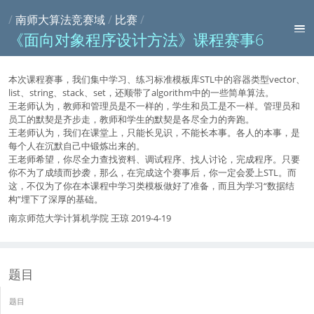
/
南师大算法竞赛域
/
比赛
/
《面向对象程序设计方法》课程赛事6
本次课程赛事，我们集中学习、练习标准模板库STL中的容器类型vector、
list、string、stack、set，还顺带了algorithm中的一些简单算法。
王老师认为，教师和管理员是不一样的，学生和员工是不一样。管理员和
员工的默契是齐步走，教师和学生的默契是各尽全力的奔跑。
王老师认为，我们在课堂上，只能长见识，不能长本事。各人的本事，是
每个人在沉默自己中锻炼出来的。
王老师希望，你尽全力查找资料、调试程序、找人讨论，完成程序。只要
你不为了成绩而抄袭，那么，在完成这个赛事后，你一定会爱上STL。而
这，不仅为了你在本课程中学习类模板做好了准备，而且为学习“数据结
构”埋下了深厚的基础。
南京师范大学计算机学院 王琼 2019-4-19
题目
题目