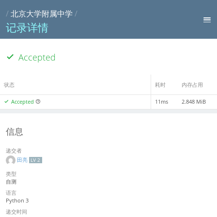
/
北京大学附属中学
/
记录详情
Accepted
状态
耗时
内存占用
Accepted
11ms
2.848 MiB
信息
递交者
田亮
LV 2
类型
自测
语言
Python 3
递交时间