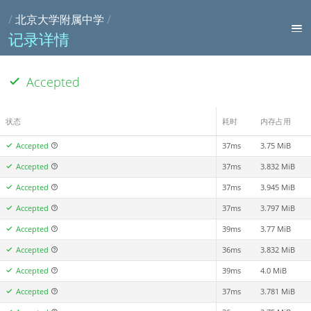
/
北京大学附属中学
/
记录详情
Accepted
状态
耗时
内存占用
Accepted
37ms
3.75 MiB
Accepted
37ms
3.832 MiB
Accepted
37ms
3.945 MiB
Accepted
37ms
3.797 MiB
Accepted
39ms
3.77 MiB
Accepted
36ms
3.832 MiB
Accepted
39ms
4.0 MiB
Accepted
37ms
3.781 MiB