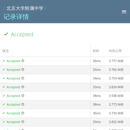
/
北京大学附属中学
/
记录详情
Accepted
状态
耗时
内存占用
Accepted
36ms
3.777 MiB
Accepted
33ms
3.766 MiB
Accepted
34ms
3.754 MiB
Accepted
33ms
3.824 MiB
Accepted
38ms
3.938 MiB
Accepted
38ms
3.773 MiB
Accepted
36ms
3.734 MiB
Accepted
33ms
3.832 MiB