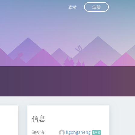
注册
登录
信息
递交者
ligongzheng
LV 3