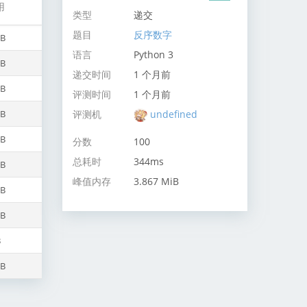
用
类型
递交
题目
反序数字
iB
语言
Python 3
iB
递交时间
1 个月前
iB
评测时间
1 个月前
评测机
undefined
iB
iB
分数
100
总耗时
344ms
iB
峰值内存
3.867 MiB
iB
iB
B
iB