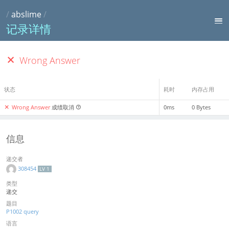
/
abslime
/
记录详情
Wrong Answer
状态
耗时
内存占用
Wrong Answer
成绩取消
0ms
0 Bytes
信息
递交者
308454
LV 1
类型
递交
题目
P1002 query
语言