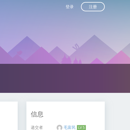
注册
登录
信息
递交者
毛富民
LV 5