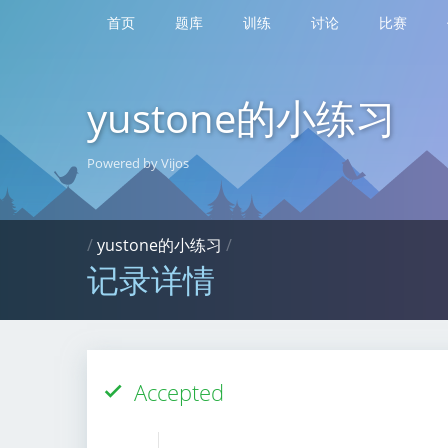
首页
题库
训练
讨论
比赛
yustone的小练习
Powered by Vijos
/
yustone的小练习
/
记录详情
Accepted