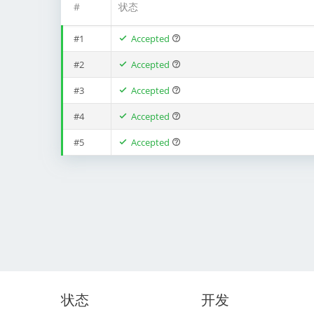
#
状态
#1
Accepted
#2
Accepted
#3
Accepted
#4
Accepted
#5
Accepted
状态
开发