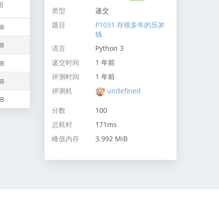
用
类型
递交
题目
P1031 存很多年的压岁
iB
钱
iB
语言
Python 3
递交时间
1 年前
iB
评测时间
1 年前
iB
评测机
undefined
iB
分数
100
总耗时
171ms
峰值内存
3.992 MiB