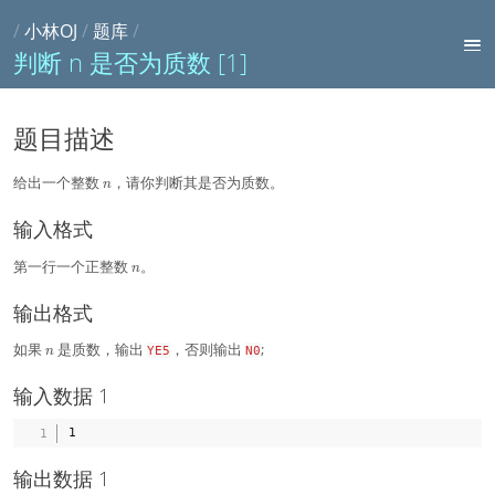
/
小林OJ
/
题库
/
判断 n 是否为质数 [1]
题目描述
n
给出一个整数
，请你判断其是否为质数。
n
输入格式
n
第一行一个正整数
。
n
输出格式
n
如果
是质数，输出
，否则输出
;
YE5
N0
n
输入数据 1
输出数据 1