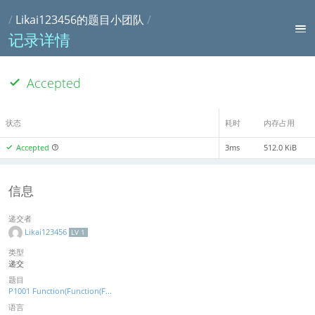
/
Likai123456的题目小团队
/
记录详情
Accepted
状态
耗时
内存占用
Accepted
3ms
512.0 KiB
信息
递交者
Likai123456
LV 1
类型
递交
题目
P1001 Function(Function(F...
语言